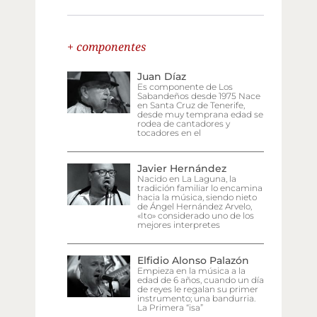
+ componentes
Juan Díaz
Es componente de Los
Sabandeños desde 1975 Nace
en Santa Cruz de Tenerife,
desde muy temprana edad se
rodea de cantadores y
tocadores en el
Javier Hernández
Nacido en La Laguna, la
tradición familiar lo encamina
hacia la música, siendo nieto
de Ángel Hernández Arvelo,
«Ito» considerado uno de los
mejores interpretes
Elfidio Alonso Palazón
Empieza en la música a la
edad de 6 años, cuando un día
de reyes le regalan su primer
instrumento; una bandurria.
La Primera “isa”