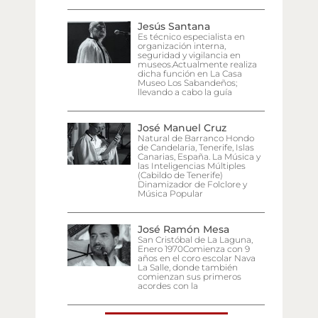
Jesús Santana
Es técnico especialista en
organización interna,
seguridad y vigilancia en
museos.Actualmente realiza
dicha función en La Casa
Museo Los Sabandeños;
llevando a cabo la guía
José Manuel Cruz
Natural de Barranco Hondo
de Candelaria, Tenerife, Islas
Canarias, España. La Música y
las Inteligencias Múltiples
(Cabildo de Tenerife)
Dinamizador de Folclore y
Música Popular
José Ramón Mesa
San Cristóbal de La Laguna,
Enero 1970Comienza con 9
años en el coro escolar Nava
La Salle, donde también
comienzan sus primeros
acordes con la