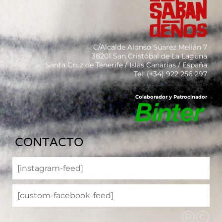
C/Alcalde Alonso Súarez Melián 7
38201 San Cristóbal de La Laguna
Santa Cruz de Tenerife / Islas Canarias / España
Tel: (+34) 922 256 297
Colaborador y Patrocinador
CONTACTO
[instagram-feed]
[custom-facebook-feed]