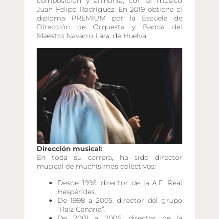
composición y armonía, con el músico
Juan Felipe Rodríguez. En 2019 obtiene el
diploma PREMIUM por la Escuela de
Dirección de Orquesta y Banda del
Maestro Navarro Lara, de Huelva.
Dirección musical:
En toda su carrera, ha sido director
musical de muchísimos colectivos:
Desde 1996, director de la A.F. Real
Hespérides.
De 1998 a 2005, director del grupo
“Raíz Canaria”.
De 2001 a 2006, director de la