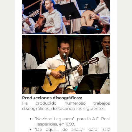
Producciones discográficas:
Ha producido numeroso trabajos
discográficos, destacando los siguientes:
“Navidad Lagunera”, para la A.F. Real
Hespérides, en 1999.
“De aquí…, de alla…,”, para Raíz