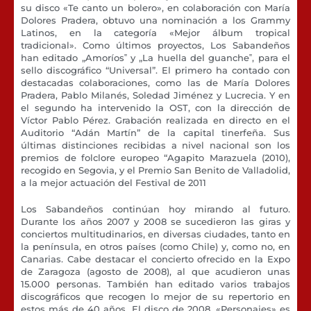
su disco «Te canto un bolero», en colaboración con María
Dolores Pradera, obtuvo una nominación a los Grammy
Latinos, en la categoría «Mejor álbum tropical
tradicional». Como últimos proyectos, Los Sabandeños
han editado „Amoríos‟ y „La huella del guanche‟, para el
sello discográfico “Universal”. El primero ha contado con
destacadas colaboraciones, como las de María Dolores
Pradera, Pablo Milanés, Soledad Jiménez y Lucrecia. Y en
el segundo ha intervenido la OST, con la dirección de
Víctor Pablo Pérez. Grabación realizada en directo en el
Auditorio “Adán Martín” de la capital tinerfeña. Sus
últimas distinciones recibidas a nivel nacional son los
premios de folclore europeo “Agapito Marazuela (2010),
recogido en Segovia, y el Premio San Benito de Valladolid,
a la mejor actuación del Festival de 2011
Los Sabandeños continúan hoy mirando al futuro.
Durante los años 2007 y 2008 se sucedieron las giras y
conciertos multitudinarios, en diversas ciudades, tanto en
la península, en otros países (como Chile) y, como no, en
Canarias. Cabe destacar el concierto ofrecido en la Expo
de Zaragoza (agosto de 2008), al que acudieron unas
15.000 personas. También han editado varios trabajos
discográficos que recogen lo mejor de su repertorio en
estos más de 40 años. El disco de 2008, «Personajes» es