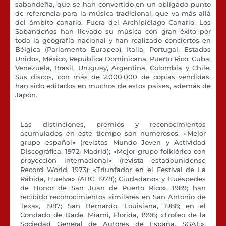
sabandeña, que se han convertido en un obligado punto
de referencia para la música tradicional, que va más allá
del ámbito canario. Fuera del Archipiélago Canario, Los
Sabandeños han llevado su música con gran éxito por
toda la geografía nacional y han realizado conciertos en
Bélgica (Parlamento Europeo), Italia, Portugal, Estados
Unidos, México, República Dominicana, Puerto Rico, Cuba,
Venezuela, Brasil, Uruguay, Argentina, Colombia y Chile.
Sus discos, con más de 2.000.000 de copias vendidas,
han sido editados en muchos de estos países, además de
Japón.
Las distinciones, premios y reconocimientos
acumulados en este tiempo son numerosos: «Mejor
grupo español» (revistas Mundo Joven y Actividad
Discográfica, 1972, Madrid); «Mejor grupo folklórico con
proyección internacional» (revista estadounidense
Record World, 1973); «Triunfador en el Festival de La
Rábida, Huelva» (ABC, 1978); Ciudadanos y Huéspedes
de Honor de San Juan de Puerto Rico», 1989; han
recibido reconocimientos similares en San Antonio de
Texas, 1987; San Bernardo, Louisiana, 1988; en el
Condado de Dade, Miami, Florida, 1996; «Trofeo de la
Sociedad General de Autores de España, SGAE»,