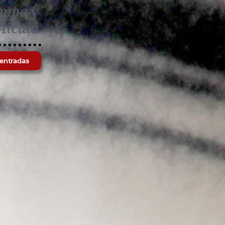
ampo y
Alcalá
entradas