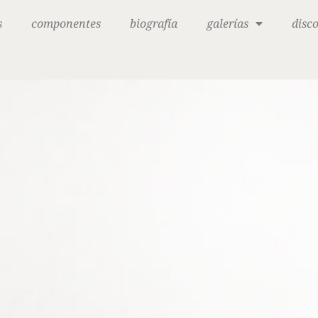
s
componentes
biografía
galerías
disc