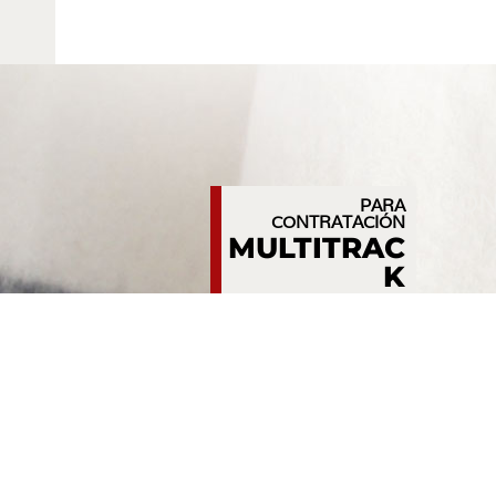
CON
PARA
CONTRATACIÓN
MULTITRAC
K
Tel: (+34) 922
222 202
infomultitrack@multitr
ack.es