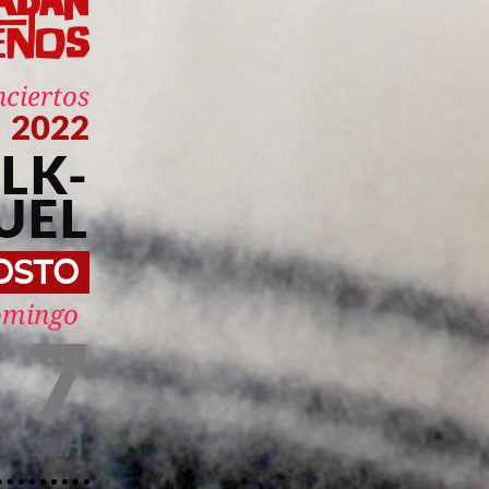
nciertos
2022
LK-
UEL
OSTO
domingo
Y 7
22H