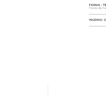
FASNIA – T
Flores de Fa
INGENIO- 