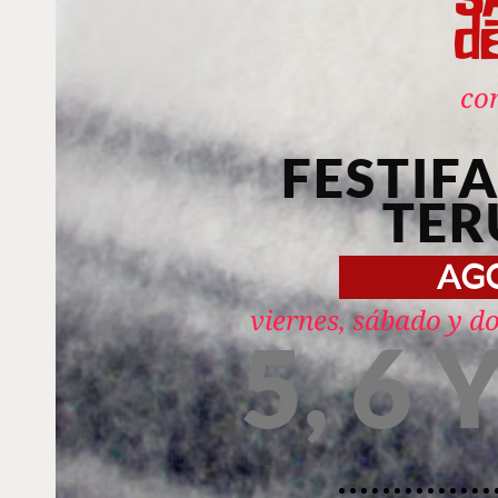
co
FESTIFA
TER
AG
viernes, sábado y 
5, 6 