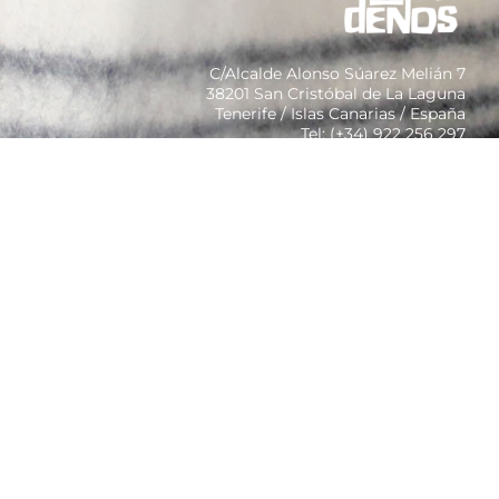
C/Alcalde Alonso Súarez Melián 7
38201 San Cristóbal de La Laguna
Tenerife / Islas Canarias / España
Tel: (+34) 922 256 297
Colaborador y Patrocinador
CONTACTO
[instagram-feed]
[custom-facebook-feed]
Diseño y desarrollo Web: rodrigocornejo.es