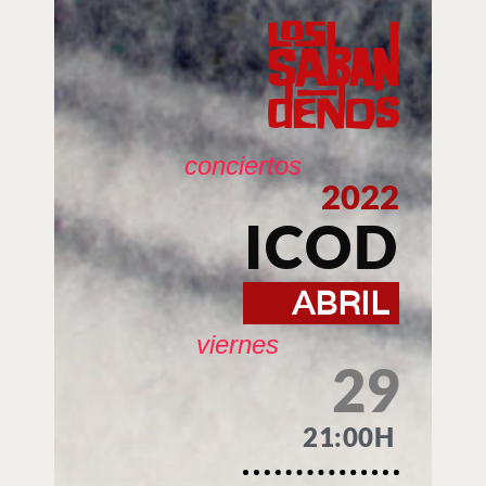
conciertos
2022
ICOD
ABRIL
viernes
29
21:00H