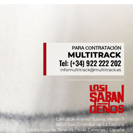
PARA CONTRATACIÓN
MULTITRACK
Tel: (+34) 922 222 202
infomultitrack@multitrack.es
C/Alcalde Alonso Súarez Melián 7
38201 San Cristóbal de La Laguna
Santa Cruz de Tenerife / Islas Canarias / España