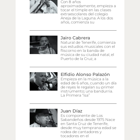
Con 8 años
aproximadamente, empieza a
tocar el timple en las clases
extraescolares del colegio
Aneja de la Laguna. A los dos
años, comienza su
Jairo Cabrera
Natural de Tenerife, comienza
sus estudios musicales con el
fliscorno en la banda de
música de su ciudad natal, el
Puerto de la Cruz, a
Elfidio Alonso Palazón
Empieza en la música a la
edad de 6 años, cuando un día
de reyes le regalan su primer
instrumento; una bandurria.
La Primera “isa”
Juan Díaz
Es componente de Los
Sabandeños desde 1975 Nace
en Santa Cruz de Tenerife,
desde muy temprana edad se
rodea de cantadores y
tocadores en el