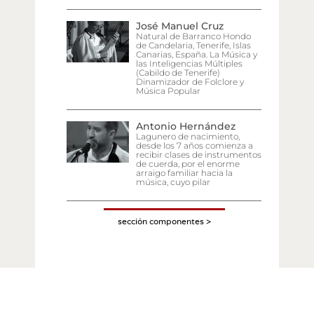
José Manuel Cruz
Natural de Barranco Hondo
de Candelaria, Tenerife, Islas
Canarias, España. La Música y
las Inteligencias Múltiples
(Cabildo de Tenerife)
Dinamizador de Folclore y
Música Popular
Antonio Hernández
Lagunero de nacimiento,
desde los 7 años comienza a
recibir clases de instrumentos
de cuerda, por el enorme
arraigo familiar hacia la
música, cuyo pilar
sección componentes >