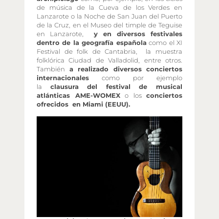
de música de la Cueva de los Verdes en
Lanzarote o la Noche de San Juan del Puerto
de la Cruz, en el Museo del timple de Teguise
en Lanzarote,
y en diversos festivales
dentro de la geografía española
como el XI
Festival de folk de Cantabria, la muestra
folklórica Ciudad de Valladolid, entre otros.
También
a realizado diversos conciertos
internacionales
como por ejemplo
la
clausura del festival de musical
atlánticas AME-WOMEX
o los
conciertos
ofrecidos en Miami (EEUU).