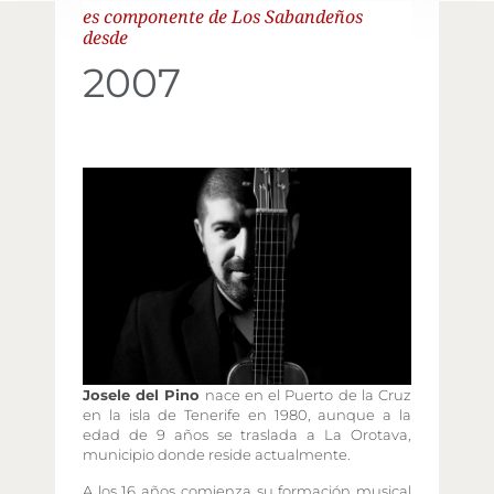
es componente de Los Sabandeños
desde
2007
Josele del Pino
nace en el Puerto de la Cruz
en la isla de Tenerife en 1980, aunque a la
edad de 9 años se traslada a La Orotava,
municipio donde reside actualmente.
A los 16 años comienza su formación musical