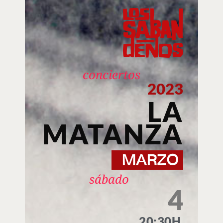
conciertos
2023
LA
MATANZA
MARZO
sábado
4
20:30H