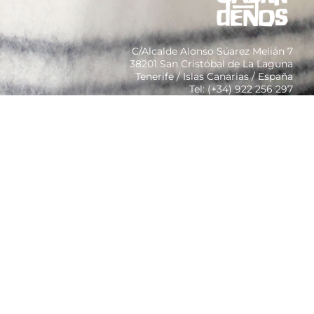
C/Alcalde Alonso Súarez Melián 7
38201 San Cristóbal de La Laguna
Tenerife / Islas Canarias / España
Tel: (+34) 922 256 297
Colaborador y Patrocinador
CONTACTO
[instagram-feed]
[custom-facebook-feed]
Diseño y desarrollo Web: rodrigocornejo.es