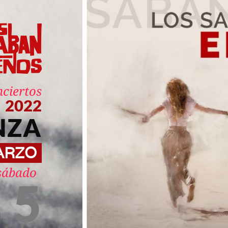
nciertos
2022
NZA
ARZO
sábado
5