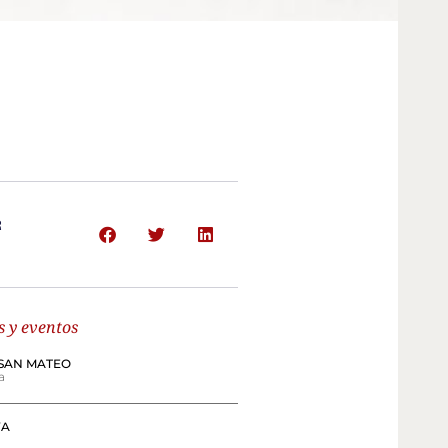
R
s y eventos
SAN MATEO
a
VA