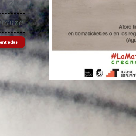
20H
atanza
entradas