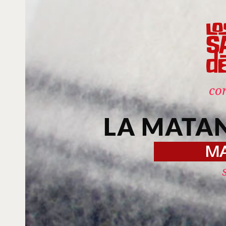
co
LA MATA
M