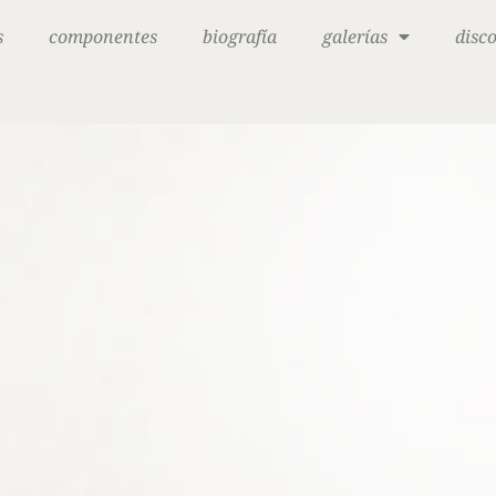
s
componentes
biografía
galerías
disc