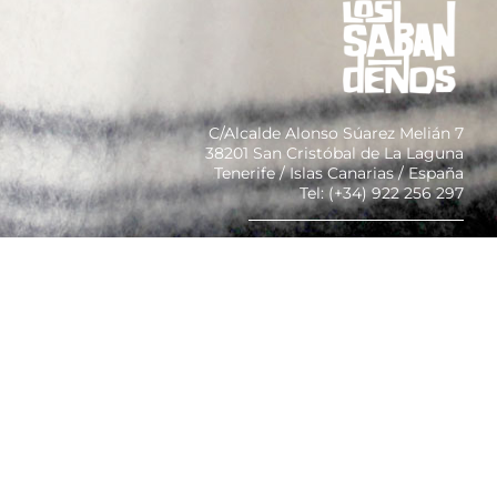
C/Alcalde Alonso Súarez Melián 7
38201 San Cristóbal de La Laguna
Tenerife / Islas Canarias / España
Tel: (+34) 922 256 297
Colaborador y Patrocinador
CONTACTO
[instagram-feed]
[custom-facebook-feed]