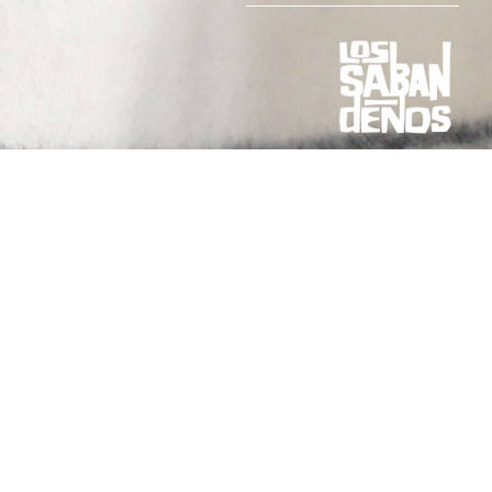
C/Alcalde Alonso Súarez Melián 7
38201 San Cristóbal de La Laguna
Tenerife / Islas Canarias / España
Tel: (+34) 922 256 297
Colaborador y Patrocinador
CONTACTO
[instagram-feed]