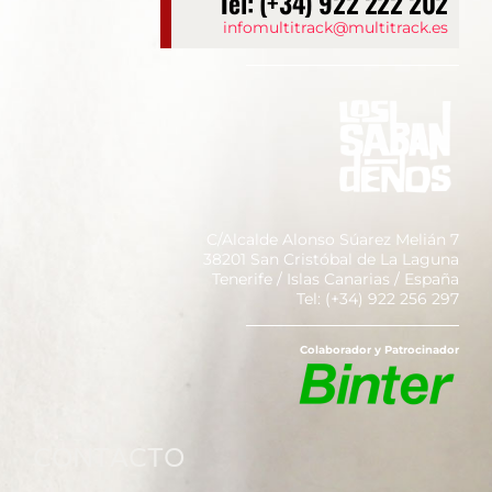
Tel: (+34) 922 222 202
infomultitrack@multitrack.es
C/Alcalde Alonso Súarez Melián 7
38201 San Cristóbal de La Laguna
Tenerife / Islas Canarias / España
Tel: (+34) 922 256 297
Colaborador y Patrocinador
CONTACTO