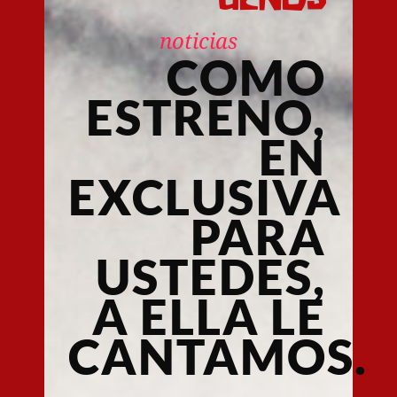
noticias
COMO
ESTRENO,
EN
EXCLUSIVA
PARA
USTEDES,
A ELLA LE
CANTAMOS.