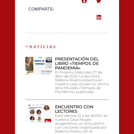
COMPARTE:
+ n o t i c i a s
PRESENTACIÓN DEL
LIBRO «TIEMPOS DE
PANDEMIA»
El Próximo Miércoles 27 de
Abril de 2022 La escritora
Balbina Rivero presenta en
nuestra casa museo su última
obra titulada «Tiempos de
Pandemia» publicado
ENCUENTRO CON
LECTORES
Este Viernes 12 a las 18:00h. en
nuestra Casa-Museo
acogeremos un «Encuentro
con Lectores» organizado por
Balbina Rivero, con la