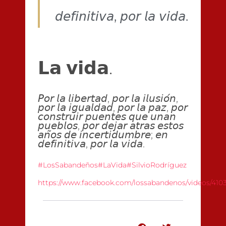
𝘥𝘦𝘧𝘪𝘯𝘪𝘵𝘪𝘷𝘢, 𝘱𝘰𝘳 𝘭𝘢 𝘷𝘪𝘥𝘢.
𝗟𝗮 𝘃𝗶𝗱𝗮.
𝘗𝘰𝘳 𝘭𝘢 𝘭𝘪𝘣𝘦𝘳𝘵𝘢𝘥, 𝘱𝘰𝘳 𝘭𝘢 𝘪𝘭𝘶𝘴𝘪𝘰́𝘯,
𝘱𝘰𝘳 𝘭𝘢 𝘪𝘨𝘶𝘢𝘭𝘥𝘢𝘥, 𝘱𝘰𝘳 𝘭𝘢 𝘱𝘢𝘻, 𝘱𝘰𝘳
𝘤𝘰𝘯𝘴𝘵𝘳𝘶𝘪𝘳 𝘱𝘶𝘦𝘯𝘵𝘦𝘴 𝘲𝘶𝘦 𝘶𝘯𝘢𝘯
𝘱𝘶𝘦𝘣𝘭𝘰𝘴, 𝘱𝘰𝘳 𝘥𝘦𝘫𝘢𝘳 𝘢𝘵𝘳𝘢𝘴 𝘦𝘴𝘵𝘰𝘴
𝘢𝘯̃𝘰𝘴 𝘥𝘦 𝘪𝘯𝘤𝘦𝘳𝘵𝘪𝘥𝘶𝘮𝘣𝘳𝘦; 𝘦𝘯
𝘥𝘦𝘧𝘪𝘯𝘪𝘵𝘪𝘷𝘢, 𝘱𝘰𝘳 𝘭𝘢 𝘷𝘪𝘥𝘢.
#LosSabandeños
#LaVida
#SilvioRodríguez
https://www.facebook.com/lossabandenos/videos/410