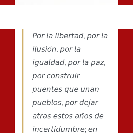
𝘗𝘰𝘳 𝘭𝘢 𝘭𝘪𝘣𝘦𝘳𝘵𝘢𝘥, 𝘱𝘰𝘳 𝘭𝘢
𝘪𝘭𝘶𝘴𝘪𝘰́𝘯, 𝘱𝘰𝘳 𝘭𝘢
𝘪𝘨𝘶𝘢𝘭𝘥𝘢𝘥, 𝘱𝘰𝘳 𝘭𝘢 𝘱𝘢𝘻,
𝘱𝘰𝘳 𝘤𝘰𝘯𝘴𝘵𝘳𝘶𝘪𝘳
𝘱𝘶𝘦𝘯𝘵𝘦𝘴 𝘲𝘶𝘦 𝘶𝘯𝘢𝘯
𝘱𝘶𝘦𝘣𝘭𝘰𝘴, 𝘱𝘰𝘳 𝘥𝘦𝘫𝘢𝘳
𝘢𝘵𝘳𝘢𝘴 𝘦𝘴𝘵𝘰𝘴 𝘢𝘯̃𝘰𝘴 𝘥𝘦
𝘪𝘯𝘤𝘦𝘳𝘵𝘪𝘥𝘶𝘮𝘣𝘳𝘦; 𝘦𝘯