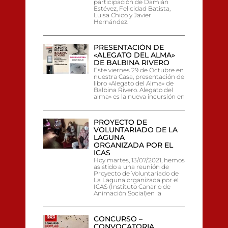
participación de Damián
Estévez, Felicidad Batista,
Luisa Chico y Javier
Hernández.
PRESENTACIÓN DE
«ALEGATO DEL ALMA»
DE BALBINA RIVERO
Este viernes 29 de Octubre en
nuestra Casa, presentación de
libro «Alegato del Alma» de
Balbina Rivero. Alegato del
alma» es la nueva incursión en
PROYECTO DE
VOLUNTARIADO DE LA
LAGUNA
ORGANIZADA POR EL
ICAS
Hoy martes, 13/07/2021, hemos
asistido a una reunión de
Proyecto de Voluntariado de
La Laguna organizada por el
ICAS (Instituto Canario de
Animación Social)en la
CONCURSO –
CONVOCATORIA