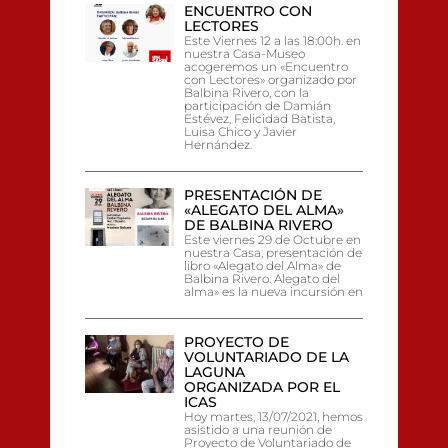
ENCUENTRO CON
LECTORES
Este Viernes 12 a las 18:00h. en
nuestra Casa-Museo
acogeremos un «Encuentro
con Lectores» organizado por
Balbina Rivero, con la
participación de Damián
Estévez, Felicidad Batista,
Luisa Chico y Javier
Hernández.
PRESENTACIÓN DE
«ALEGATO DEL ALMA»
DE BALBINA RIVERO
Este viernes 29 de Octubre en
nuestra Casa, presentación de
libro «Alegato del Alma» de
Balbina Rivero. Alegato del
alma» es la nueva incursión en
PROYECTO DE
VOLUNTARIADO DE LA
LAGUNA
ORGANIZADA POR EL
ICAS
Hoy martes, 13/07/2021, hemos
asistido a una reunión de
Proyecto de Voluntariado de