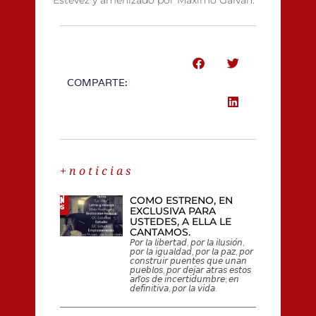
COMPARTE:
+ n o t i c i a s
COMO ESTRENO, EN
EXCLUSIVA PARA
USTEDES, A ELLA LE
CANTAMOS.
𝘗𝘰𝘳 𝘭𝘢 𝘭𝘪𝘣𝘦𝘳𝘵𝘢𝘥, 𝘱𝘰𝘳 𝘭𝘢 𝘪𝘭𝘶𝘴𝘪𝘰́𝘯,
𝘱𝘰𝘳 𝘭𝘢 𝘪𝘨𝘶𝘢𝘭𝘥𝘢𝘥, 𝘱𝘰𝘳 𝘭𝘢 𝘱𝘢𝘻, 𝘱𝘰𝘳
𝘤𝘰𝘯𝘴𝘵𝘳𝘶𝘪𝘳 𝘱𝘶𝘦𝘯𝘵𝘦𝘴 𝘲𝘶𝘦 𝘶𝘯𝘢𝘯
𝘱𝘶𝘦𝘣𝘭𝘰𝘴, 𝘱𝘰𝘳 𝘥𝘦𝘫𝘢𝘳 𝘢𝘵𝘳𝘢𝘴 𝘦𝘴𝘵𝘰𝘴
𝘢𝘯̃𝘰𝘴 𝘥𝘦 𝘪𝘯𝘤𝘦𝘳𝘵𝘪𝘥𝘶𝘮𝘣𝘳𝘦; 𝘦𝘯
𝘥𝘦𝘧𝘪𝘯𝘪𝘵𝘪𝘷𝘢, 𝘱𝘰𝘳 𝘭𝘢 𝘷𝘪𝘥𝘢.