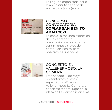
La Laguna organizada por el
ICAS (Instituto Canario de
Animación Social)en la
CONCURSO –
CONVOCATORIA
COPLAS SAN BENITO
ABAD 2021
La copla, la máxima expresión
de un cantador, la
transmisión de un potente
sentimiento a través del
canto. San Benito, para
nosotros, es una fecha
CONCIERTO EN
VALLEHERMOSO, LA
GOMERA
Esta sábado 15 de Mayo
presentamos nuestro
espectáculo «Ellas» en
Vallehermoso, La Gomera, el
concierto tendrá lugar en la
Plaza de La Constitución a las
« ANTERIOR
SIGUIENTE »