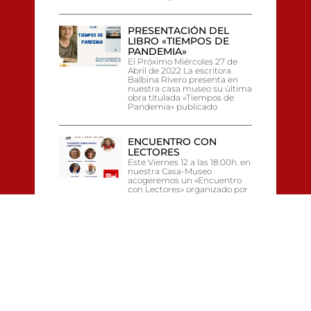
PRESENTACIÓN DEL
LIBRO «TIEMPOS DE
PANDEMIA»
El Próximo Miércoles 27 de
Abril de 2022 La escritora
Balbina Rivero presenta en
nuestra casa museo su última
obra titulada «Tiempos de
Pandemia» publicado
ENCUENTRO CON
LECTORES
Este Viernes 12 a las 18:00h. en
nuestra Casa-Museo
acogeremos un «Encuentro
con Lectores» organizado por
Balbina Rivero, con la
participación de Damián
Estévez, Felicidad Batista,
Luisa Chico y Javier
Hernández.
PRESENTACIÓN DE
«ALEGATO DEL ALMA»
DE BALBINA RIVERO
Este viernes 29 de Octubre en
nuestra Casa, presentación de