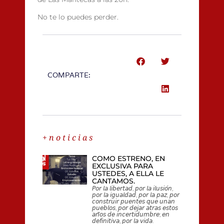
No te lo puedes perder.
COMPARTE:
+ n o t i c i a s
COMO ESTRENO, EN
EXCLUSIVA PARA
USTEDES, A ELLA LE
CANTAMOS.
𝘗𝘰𝘳 𝘭𝘢 𝘭𝘪𝘣𝘦𝘳𝘵𝘢𝘥, 𝘱𝘰𝘳 𝘭𝘢 𝘪𝘭𝘶𝘴𝘪𝘰́𝘯,
𝘱𝘰𝘳 𝘭𝘢 𝘪𝘨𝘶𝘢𝘭𝘥𝘢𝘥, 𝘱𝘰𝘳 𝘭𝘢 𝘱𝘢𝘻, 𝘱𝘰𝘳
𝘤𝘰𝘯𝘴𝘵𝘳𝘶𝘪𝘳 𝘱𝘶𝘦𝘯𝘵𝘦𝘴 𝘲𝘶𝘦 𝘶𝘯𝘢𝘯
𝘱𝘶𝘦𝘣𝘭𝘰𝘴, 𝘱𝘰𝘳 𝘥𝘦𝘫𝘢𝘳 𝘢𝘵𝘳𝘢𝘴 𝘦𝘴𝘵𝘰𝘴
𝘢𝘯̃𝘰𝘴 𝘥𝘦 𝘪𝘯𝘤𝘦𝘳𝘵𝘪𝘥𝘶𝘮𝘣𝘳𝘦; 𝘦𝘯
𝘥𝘦𝘧𝘪𝘯𝘪𝘵𝘪𝘷𝘢, 𝘱𝘰𝘳 𝘭𝘢 𝘷𝘪𝘥𝘢.