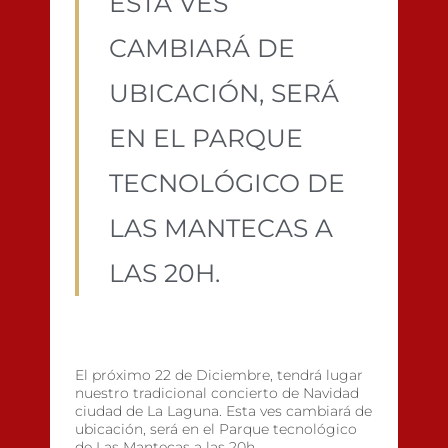
ESTA VES
CAMBIARÁ DE
UBICACIÓN, SERÁ
EN EL PARQUE
TECNOLÓGICO DE
LAS MANTECAS A
LAS 20H.
El próximo 22 de Diciembre, tendrá lugar
nuestro tradicional concierto de Navidad
ciudad de La Laguna. Esta ves cambiará de
ubicación, será en el Parque tecnológico
de Las Mantecas a las 20h.