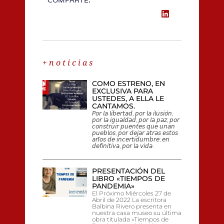
COMPARTE:
+ n o t i c i a s
COMO ESTRENO, EN
EXCLUSIVA PARA
USTEDES, A ELLA LE
CANTAMOS.
𝘗𝘰𝘳 𝘭𝘢 𝘭𝘪𝘣𝘦𝘳𝘵𝘢𝘥, 𝘱𝘰𝘳 𝘭𝘢 𝘪𝘭𝘶𝘴𝘪𝘰́𝘯,
𝘱𝘰𝘳 𝘭𝘢 𝘪𝘨𝘶𝘢𝘭𝘥𝘢𝘥, 𝘱𝘰𝘳 𝘭𝘢 𝘱𝘢𝘻, 𝘱𝘰𝘳
𝘤𝘰𝘯𝘴𝘵𝘳𝘶𝘪𝘳 𝘱𝘶𝘦𝘯𝘵𝘦𝘴 𝘲𝘶𝘦 𝘶𝘯𝘢𝘯
𝘱𝘶𝘦𝘣𝘭𝘰𝘴, 𝘱𝘰𝘳 𝘥𝘦𝘫𝘢𝘳 𝘢𝘵𝘳𝘢𝘴 𝘦𝘴𝘵𝘰𝘴
𝘢𝘯̃𝘰𝘴 𝘥𝘦 𝘪𝘯𝘤𝘦𝘳𝘵𝘪𝘥𝘶𝘮𝘣𝘳𝘦; 𝘦𝘯
𝘥𝘦𝘧𝘪𝘯𝘪𝘵𝘪𝘷𝘢, 𝘱𝘰𝘳 𝘭𝘢 𝘷𝘪𝘥𝘢.
PRESENTACIÓN DEL
LIBRO «TIEMPOS DE
PANDEMIA»
El Próximo Miércoles 27 de
Abril de 2022 La escritora
Balbina Rivero presenta en
nuestra casa museo su última
obra titulada «Tiempos de