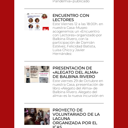
Pandemia» publicado
ENCUENTRO CON
LECTORES
Este Viernes 12 a las 18:00h. en
nuestra Casa-Museo
acogeremos un «Encuentro
con Lectores» organizado por
Balbina Rivero, con la
participación de Damián
Estévez, Felicidad Batista,
Luisa Chico y Javier
Hernández.
PRESENTACIÓN DE
«ALEGATO DEL ALMA»
DE BALBINA RIVERO
Este viernes 29 de Octubre en
nuestra Casa, presentación de
libro «Alegato del Alma» de
Balbina Rivero. Alegato del
alma» es la nueva incursión en
PROYECTO DE
VOLUNTARIADO DE LA
LAGUNA
ORGANIZADA POR EL
ICAS