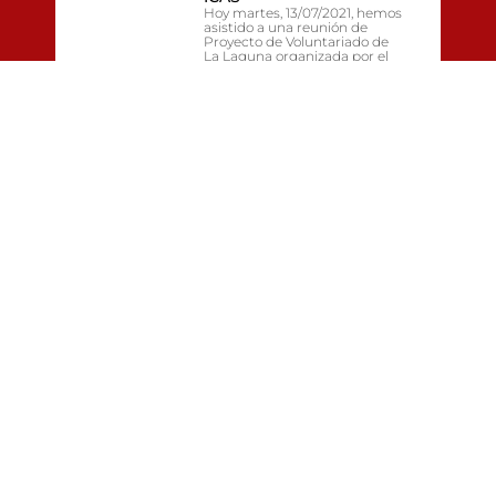
Hoy martes, 13/07/2021, hemos
asistido a una reunión de
Proyecto de Voluntariado de
La Laguna organizada por el
ICAS (Instituto Canario de
Animación Social)en la
CONCURSO –
CONVOCATORIA
COPLAS SAN BENITO
ABAD 2021
La copla, la máxima expresión
de un cantador, la
transmisión de un potente
sentimiento a través del
canto. San Benito, para
nosotros, es una fecha
« ANTERIOR
SIGUIENTE »