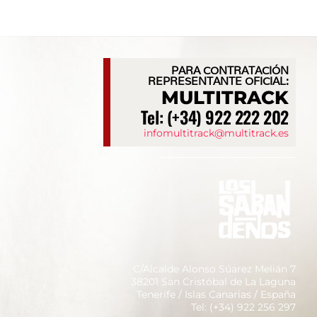
PARA CONTRATACIÓN
REPRESENTANTE OFICIAL:
MULTITRACK
Tel: (+34) 922 222 202
infomultitrack@multitrack.es
C/Alcalde Alonso Súarez Melián 7
38201 San Cristóbal de La Laguna
Tenerife / Islas Canarias / España
Tel: (+34) 922 256 297