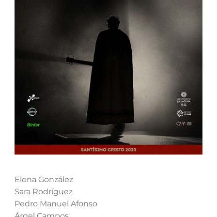
Elena González
Sara Rodríguez
Pedro Manuel Afonso
Árgel Campos